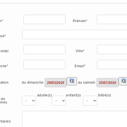
m*
Prénom*
sse*
ostal
Ville*
hone*
Email*
du dimanche
au samedi
ation
adulte(s)
enfant(s)
bébé(s)
 de
nnes
taires