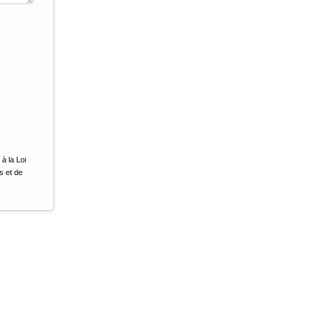
à la Loi
s et de