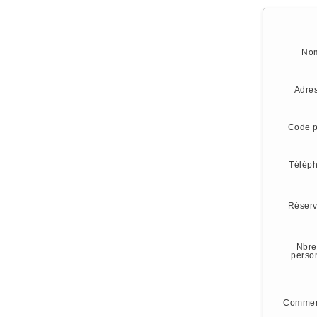
No
Adre
Code p
Télép
Réserv
Nbre
perso
Commen