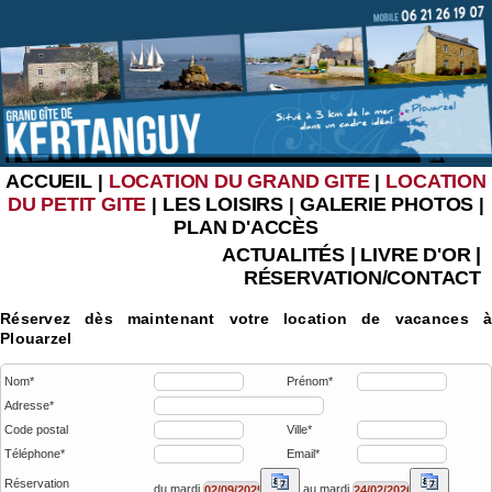
ACCUEIL
LOCATION DU GRAND GITE
LOCATION
|
|
DU PETIT GITE
LES LOISIRS
GALERIE PHOTOS
|
|
|
PLAN D'ACCÈS
ACTUALITÉS
|
LIVRE D'OR
|
RÉSERVATION/CONTACT
Réservez dès maintenant votre location de vacances à
Plouarzel
Nom*
Prénom*
Adresse*
Code postal
Ville*
Téléphone*
Email*
Réservation
du mardi
au mardi