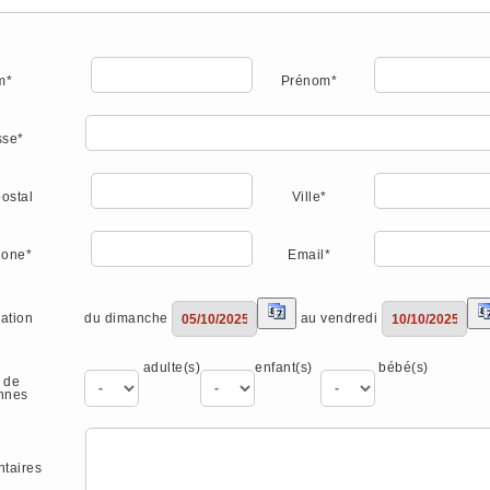
m*
Prénom*
sse*
ostal
Ville*
hone*
Email*
du dimanche
au vendredi
ation
adulte(s)
enfant(s)
bébé(s)
 de
nnes
taires