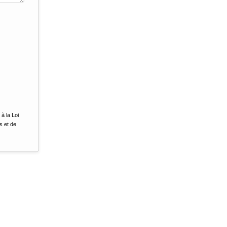
à la Loi
s et de