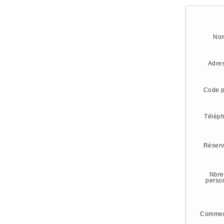
No
Adre
Code p
Télép
Réserv
Nbre
perso
Commen