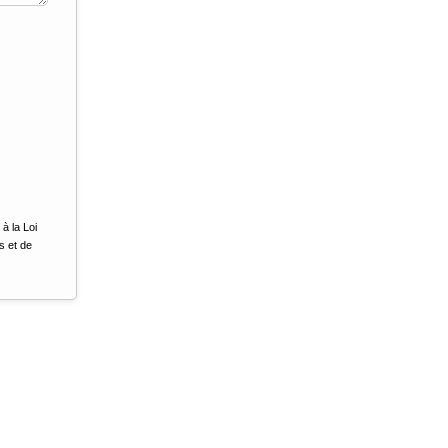
à la Loi
s et de