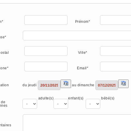
m*
Prénom*
sse*
ostal
Ville*
hone*
Email*
du jeudi
au dimanche
ation
adulte(s)
enfant(s)
bébé(s)
 de
nnes
taires