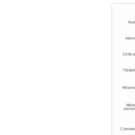
No
Adre
Code p
Télép
Réserv
Nbre
perso
Commen