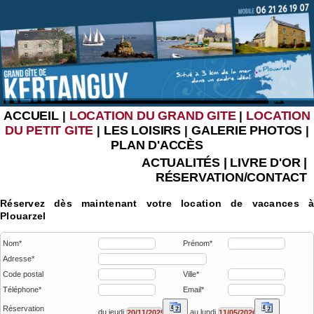
ACCUEIL
LOCATION DU GRAND GITE
LOCATION
|
|
DU PETIT GITE
LES LOISIRS
GALERIE PHOTOS
|
|
|
PLAN D'ACCÈS
ACTUALITÉS
|
LIVRE D'OR
|
RÉSERVATION/CONTACT
Réservez dès maintenant votre location de vacances à
Plouarzel
Nom*
Prénom*
Adresse*
Code postal
Ville*
Téléphone*
Email*
Réservation
du jeudi
au lundi