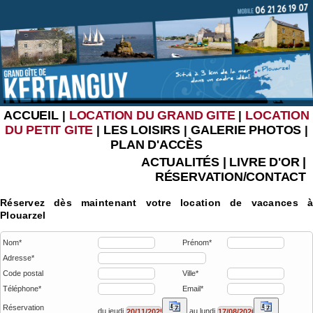
ACCUEIL
LOCATION DU GRAND GITE
LOCATION
|
|
DU PETIT GITE
LES LOISIRS
GALERIE PHOTOS
|
|
|
PLAN D'ACCÈS
ACTUALITÉS
|
LIVRE D'OR
|
RÉSERVATION/CONTACT
Réservez dès maintenant votre location de vacances à
Plouarzel
Nom*
Prénom*
Adresse*
Code postal
Ville*
Téléphone*
Email*
Réservation
du jeudi
au lundi