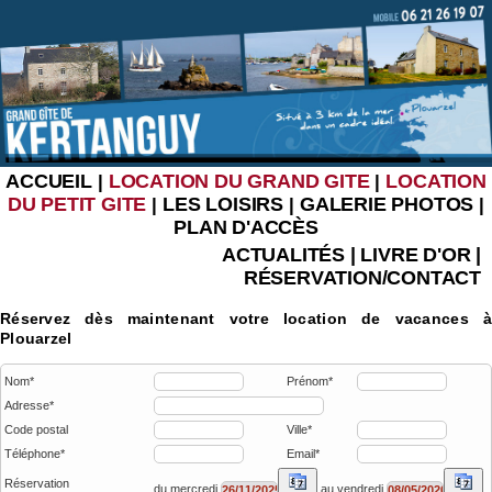
ACCUEIL
LOCATION DU GRAND GITE
LOCATION
|
|
DU PETIT GITE
LES LOISIRS
GALERIE PHOTOS
|
|
|
PLAN D'ACCÈS
ACTUALITÉS
|
LIVRE D'OR
|
RÉSERVATION/CONTACT
Réservez dès maintenant votre location de vacances à
Plouarzel
Nom*
Prénom*
Adresse*
Code postal
Ville*
Téléphone*
Email*
Réservation
du mercredi
au vendredi