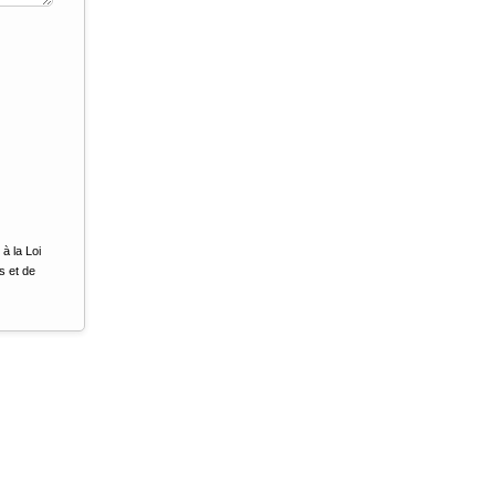
à la Loi
s et de