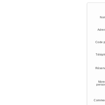
No
Adre
Code p
Télép
Réserv
Nbre
perso
Commen