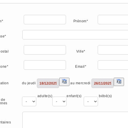
m*
Prénom*
sse*
ostal
Ville*
hone*
Email*
du jeudi
au mercredi
ation
adulte(s)
enfant(s)
bébé(s)
 de
nnes
taires