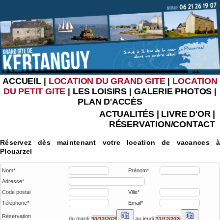
ACCUEIL
LOCATION DU GRAND GITE
LOCATION
|
|
DU PETIT GITE
LES LOISIRS
GALERIE PHOTOS
|
|
|
PLAN D'ACCÈS
ACTUALITÉS
|
LIVRE D'OR
|
RÉSERVATION/CONTACT
Réservez dès maintenant votre location de vacances à
Plouarzel
Nom*
Prénom*
Adresse*
Code postal
Ville*
Téléphone*
Email*
Réservation
du mardi
au jeudi