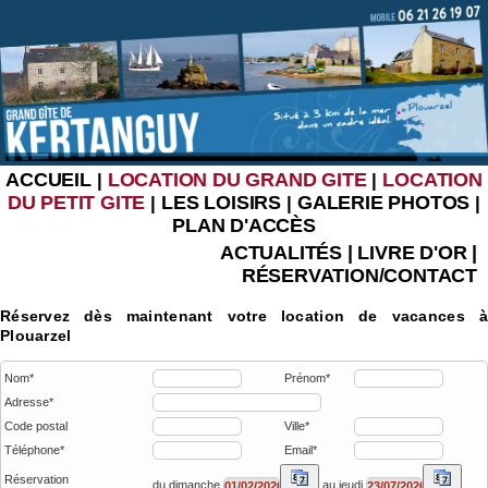
ACCUEIL
LOCATION DU GRAND GITE
LOCATION
|
|
DU PETIT GITE
LES LOISIRS
GALERIE PHOTOS
|
|
|
PLAN D'ACCÈS
ACTUALITÉS
|
LIVRE D'OR
|
RÉSERVATION/CONTACT
Réservez dès maintenant votre location de vacances à
Plouarzel
Nom*
Prénom*
Adresse*
Code postal
Ville*
Téléphone*
Email*
Réservation
du dimanche
au jeudi