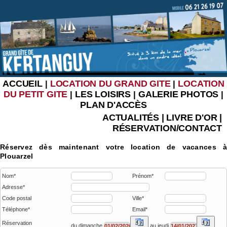
ACCUEIL
LOCATION DU GRAND GITE
LOCATION
|
|
DU PETIT GITE
LES LOISIRS
GALERIE PHOTOS
|
|
|
PLAN D'ACCÈS
ACTUALITÉS
|
LIVRE D'OR
|
RÉSERVATION/CONTACT
Réservez dès maintenant votre location de vacances à
Plouarzel
Nom*
Prénom*
Adresse*
Code postal
Ville*
Téléphone*
Email*
Réservation
du dimanche
au jeudi