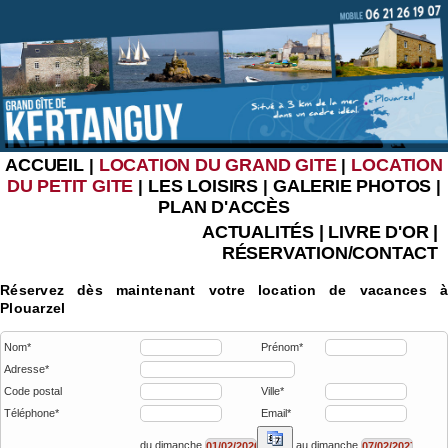
ACCUEIL
LOCATION DU GRAND GITE
LOCATION
|
|
DU PETIT GITE
LES LOISIRS
GALERIE PHOTOS
|
|
|
PLAN D'ACCÈS
ACTUALITÉS
|
LIVRE D'OR
|
RÉSERVATION/CONTACT
Réservez dès maintenant votre location de vacances à
Plouarzel
Nom*
Prénom*
Adresse*
Code postal
Ville*
Téléphone*
Email*
du dimanche
au dimanche