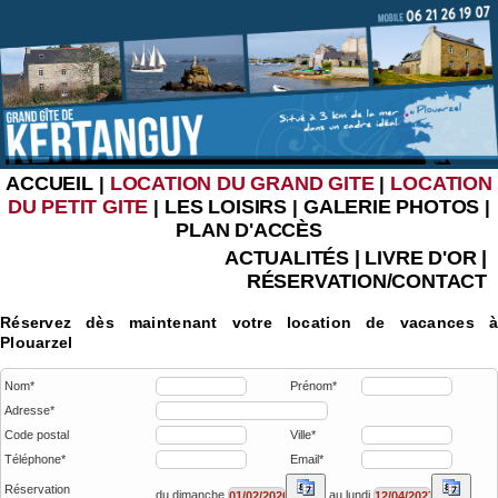
ACCUEIL
LOCATION DU GRAND GITE
LOCATION
|
|
DU PETIT GITE
LES LOISIRS
GALERIE PHOTOS
|
|
|
PLAN D'ACCÈS
ACTUALITÉS
|
LIVRE D'OR
|
RÉSERVATION/CONTACT
Réservez dès maintenant votre location de vacances à
Plouarzel
Nom*
Prénom*
Adresse*
Code postal
Ville*
Téléphone*
Email*
Réservation
du dimanche
au lundi