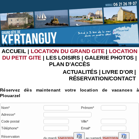
ACCUEIL
LOCATION DU GRAND GITE
LOCATION
|
|
DU PETIT GITE
LES LOISIRS
GALERIE PHOTOS
|
|
|
PLAN D'ACCÈS
ACTUALITÉS
|
LIVRE D'OR
|
RÉSERVATION/CONTACT
Réservez dès maintenant votre location de vacances à
Plouarzel
Nom*
Prénom*
Adresse*
Code postal
Ville*
Téléphone*
Email*
Réservation
du mardi
au samedi