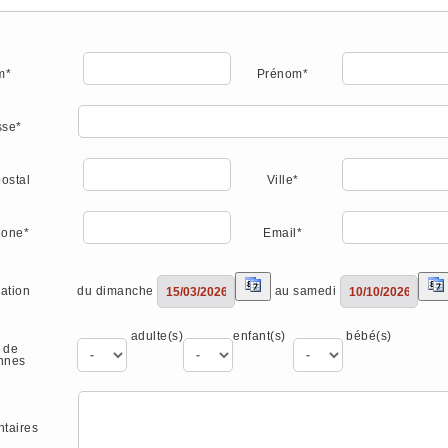
m*
Prénom*
sse*
ostal
Ville*
hone*
Email*
du dimanche
au samedi
ation
adulte(s)
enfant(s)
bébé(s)
 de
nnes
taires