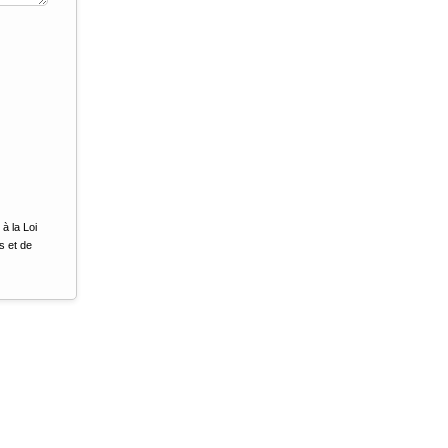
à la Loi
s et de