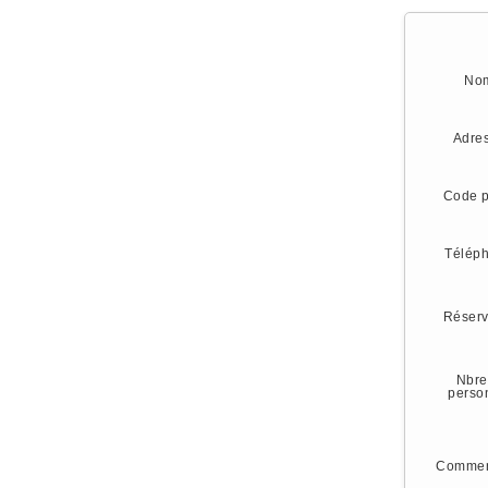
No
Adre
Code p
Télép
Réserv
Nbre
perso
Commen