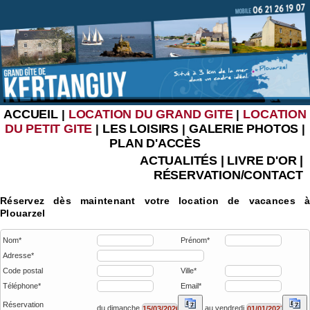
ACCUEIL
LOCATION DU GRAND GITE
LOCATION
|
|
DU PETIT GITE
LES LOISIRS
GALERIE PHOTOS
|
|
|
PLAN D'ACCÈS
ACTUALITÉS
|
LIVRE D'OR
|
RÉSERVATION/CONTACT
Réservez dès maintenant votre location de vacances à
Plouarzel
Nom*
Prénom*
Adresse*
Code postal
Ville*
Téléphone*
Email*
Réservation
du dimanche
au vendredi