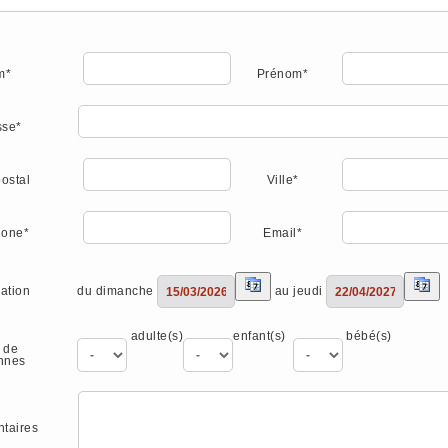
m*
Prénom*
sse*
ostal
Ville*
hone*
Email*
du dimanche
au jeudi
ation
adulte(s)
enfant(s)
bébé(s)
 de
nnes
taires