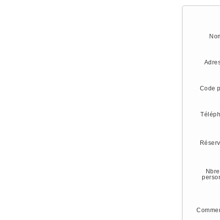
No
Adre
Code p
Télép
Réserv
Nbre
perso
Commen