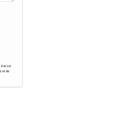
à la Loi
s et de