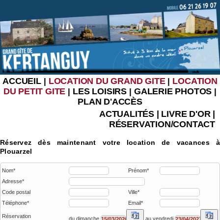
ACCUEIL
LOCATION DU GRAND GITE
LOCATION
|
|
DU PETIT GITE
LES LOISIRS
GALERIE PHOTOS
|
|
|
PLAN D'ACCÈS
ACTUALITÉS
|
LIVRE D'OR
|
RÉSERVATION/CONTACT
Réservez dès maintenant votre location de vacances à
Plouarzel
Nom*
Prénom*
Adresse*
Code postal
Ville*
Téléphone*
Email*
Réservation
du dimanche
au vendredi