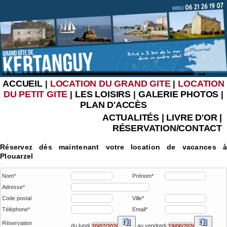
ACCUEIL
LOCATION DU GRAND GITE
LOCATION
|
|
DU PETIT GITE
LES LOISIRS
GALERIE PHOTOS
|
|
|
PLAN D'ACCÈS
ACTUALITÉS
|
LIVRE D'OR
|
RÉSERVATION/CONTACT
Réservez dès maintenant votre location de vacances à
Plouarzel
Nom*
Prénom*
Adresse*
Code postal
Ville*
Téléphone*
Email*
Réservation
du lundi
au vendredi