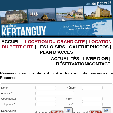
ACCUEIL
LOCATION DU GRAND GITE
LOCATION
|
|
DU PETIT GITE
LES LOISIRS
GALERIE PHOTOS
|
|
|
PLAN D'ACCÈS
ACTUALITÉS
|
LIVRE D'OR
|
RÉSERVATION/CONTACT
Réservez dès maintenant votre location de vacances à
Plouarzel
Nom*
Prénom*
Adresse*
Code postal
Ville*
Téléphone*
Email*
Réservation
du vendredi
au mercredi