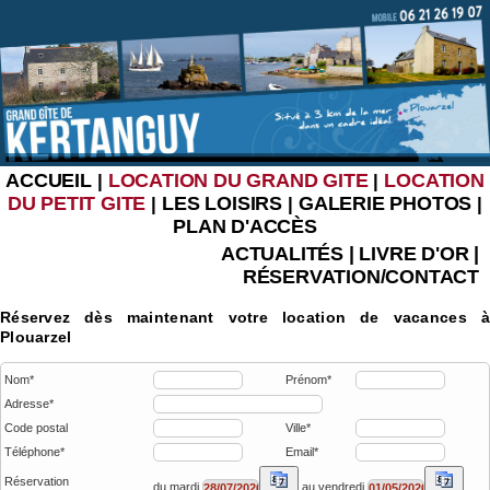
ACCUEIL
LOCATION DU GRAND GITE
LOCATION
|
|
DU PETIT GITE
LES LOISIRS
GALERIE PHOTOS
|
|
|
PLAN D'ACCÈS
ACTUALITÉS
|
LIVRE D'OR
|
RÉSERVATION/CONTACT
Réservez dès maintenant votre location de vacances à
Plouarzel
Nom*
Prénom*
Adresse*
Code postal
Ville*
Téléphone*
Email*
Réservation
du mardi
au vendredi