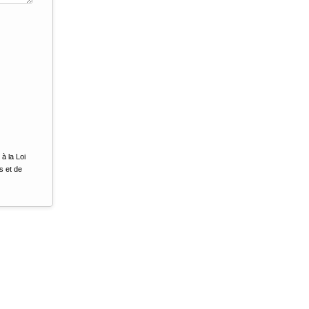
à la Loi
s et de