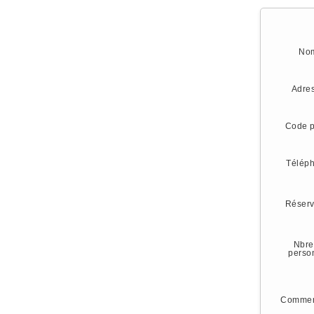
No
Adre
Code p
Télép
Réserv
Nbre
perso
Commen