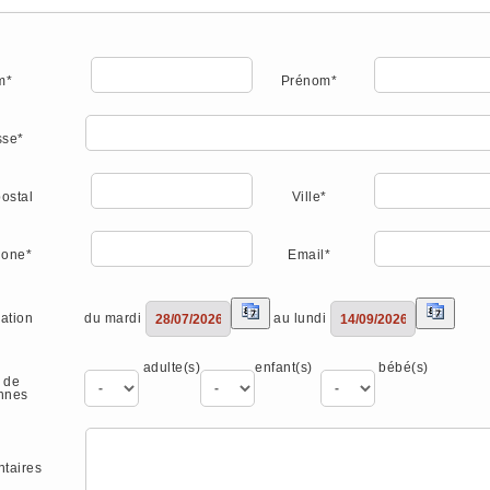
m*
Prénom*
sse*
ostal
Ville*
hone*
Email*
du mardi
au lundi
ation
adulte(s)
enfant(s)
bébé(s)
 de
nnes
taires