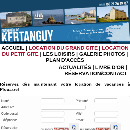
ACCUEIL
LOCATION DU GRAND GITE
LOCATION
|
|
DU PETIT GITE
LES LOISIRS
GALERIE PHOTOS
|
|
|
PLAN D'ACCÈS
ACTUALITÉS
|
LIVRE D'OR
|
RÉSERVATION/CONTACT
Réservez dès maintenant votre location de vacances à
Plouarzel
Nom*
Prénom*
Adresse*
Code postal
Ville*
Téléphone*
Email*
Réservation
du mardi
au samedi