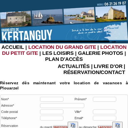
ACCUEIL
LOCATION DU GRAND GITE
LOCATION
|
|
DU PETIT GITE
LES LOISIRS
GALERIE PHOTOS
|
|
|
PLAN D'ACCÈS
ACTUALITÉS
|
LIVRE D'OR
|
RÉSERVATION/CONTACT
Réservez dès maintenant votre location de vacances à
Plouarzel
Nom*
Prénom*
Adresse*
Code postal
Ville*
Téléphone*
Email*
Réservation
du mardi
au dimanche