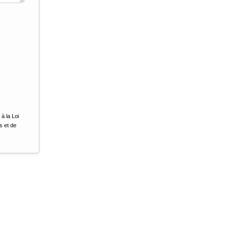
à la Loi
s et de