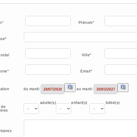
m*
Prénom*
sse*
ostal
Ville*
hone*
Email*
du mardi
au mardi
ation
adulte(s)
enfant(s)
bébé(s)
 de
nnes
taires