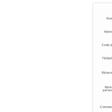
No
Adre
Code p
Télép
Réserv
Nbre
perso
Commen