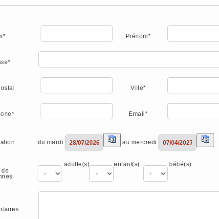
m*
Prénom*
sse*
ostal
Ville*
hone*
Email*
du mardi
au mercredi
ation
adulte(s)
enfant(s)
bébé(s)
 de
nnes
taires