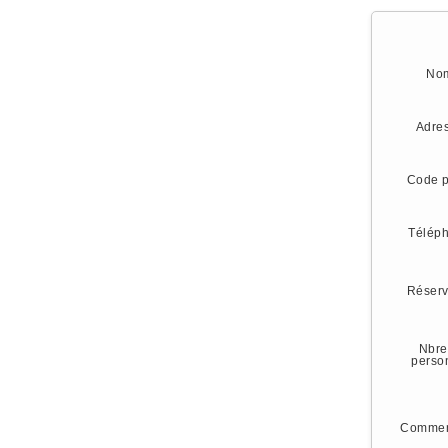
No
Adre
Code p
Télép
Réserv
Nbre
perso
Commen