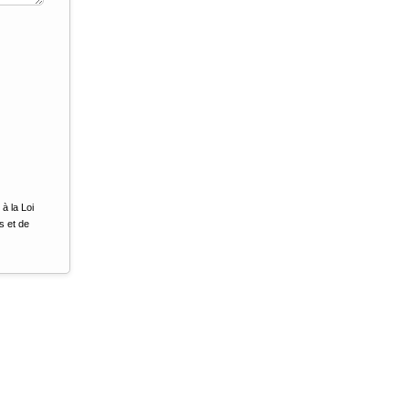
à la Loi
s et de