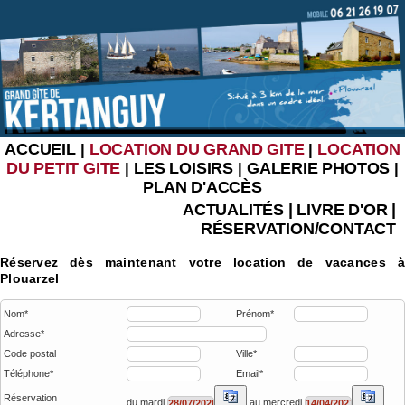
ACCUEIL
LOCATION DU GRAND GITE
LOCATION
|
|
DU PETIT GITE
LES LOISIRS
GALERIE PHOTOS
|
|
|
PLAN D'ACCÈS
ACTUALITÉS
|
LIVRE D'OR
|
RÉSERVATION/CONTACT
Réservez dès maintenant votre location de vacances à
Plouarzel
Nom*
Prénom*
Adresse*
Code postal
Ville*
Téléphone*
Email*
Réservation
du mardi
au mercredi