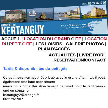
ACCUEIL
LOCATION DU GRAND GITE
LOCATION
|
|
DU PETIT GITE
LES LOISIRS
GALERIE PHOTOS
|
|
|
PLAN D'ACCÈS
ACTUALITÉS
|
LIVRE D'OR
|
RÉSERVATION/CONTACT
Tarifs & disponibilités du petit gîte
Ce petit logement peut-être loué avec le grand gîte, mais il peut
également être loué séparément.
merci nous consulter directement par mail pour le tarif week-
end ou semaine
kertanguy2@orange.fr
0621261907