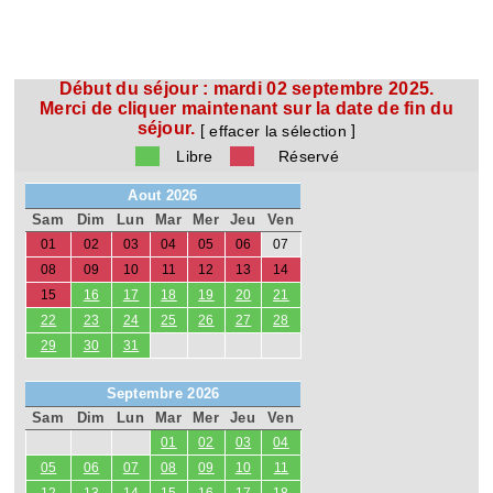
Début du séjour :
mardi 02 septembre 2025.
Merci de cliquer maintenant sur la date de fin du
séjour.
[
]
effacer la sélection
Libre
Réservé
Aout 2026
Sam
Dim
Lun
Mar
Mer
Jeu
Ven
01
02
03
04
05
06
07
08
09
10
11
12
13
14
15
16
17
18
19
20
21
22
23
24
25
26
27
28
29
30
31
Septembre 2026
Sam
Dim
Lun
Mar
Mer
Jeu
Ven
01
02
03
04
05
06
07
08
09
10
11