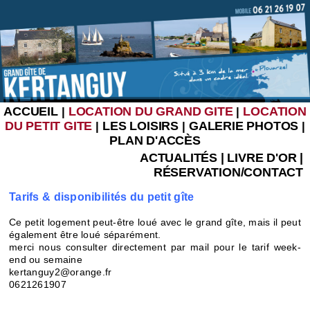
ACCUEIL
LOCATION DU GRAND GITE
LOCATION
|
|
DU PETIT GITE
LES LOISIRS
GALERIE PHOTOS
|
|
|
PLAN D'ACCÈS
ACTUALITÉS
|
LIVRE D'OR
|
RÉSERVATION/CONTACT
Tarifs & disponibilités du petit gîte
Ce petit logement peut-être loué avec le grand gîte, mais il peut
également être loué séparément.
merci nous consulter directement par mail pour le tarif week-
end ou semaine
kertanguy2@orange.fr
0621261907