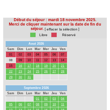
Début du séjour :
mardi 18 novembre 2025.
Merci de cliquer maintenant sur la date de fin du
séjour.
[
]
effacer la sélection
Libre
Réservé
Aout 2026
Sam
Dim
Lun
Mar
Mer
Jeu
Ven
01
02
03
04
05
06
07
08
09
10
11
12
13
14
15
16
17
18
19
20
21
22
23
24
25
26
27
28
29
30
31
Septembre 2026
Sam
Dim
Lun
Mar
Mer
Jeu
Ven
01
02
03
04
05
06
07
08
09
10
11