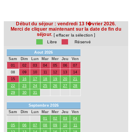
Début du séjour :
vendredi 13 f�vrier 2026.
Merci de cliquer maintenant sur la date de fin du
séjour.
[
]
effacer la sélection
Libre
Réservé
Aout 2026
Sam
Dim
Lun
Mar
Mer
Jeu
Ven
01
02
03
04
05
06
07
08
09
10
11
12
13
14
15
16
17
18
19
20
21
22
23
24
25
26
27
28
29
30
31
Septembre 2026
Sam
Dim
Lun
Mar
Mer
Jeu
Ven
01
02
03
04
05
06
07
08
09
10
11