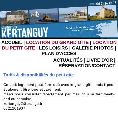
ACCUEIL
LOCATION DU GRAND GITE
LOCATION
|
|
DU PETIT GITE
LES LOISIRS
GALERIE PHOTOS
|
|
|
PLAN D'ACCÈS
ACTUALITÉS
|
LIVRE D'OR
|
RÉSERVATION/CONTACT
Tarifs & disponibilités du petit gîte
Ce petit logement peut-être loué avec le grand gîte, mais il peut
également être loué séparément.
merci nous consulter directement par mail pour le tarif week-
end ou semaine
kertanguy2@orange.fr
0621261907