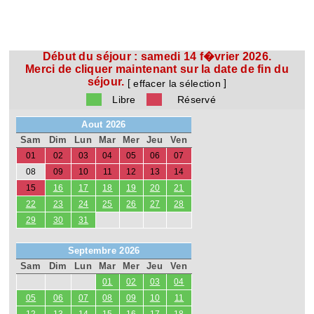
Début du séjour :
samedi 14 f�vrier 2026.
Merci de cliquer maintenant sur la date de fin du
séjour.
[
]
effacer la sélection
Libre
Réservé
Aout 2026
Sam
Dim
Lun
Mar
Mer
Jeu
Ven
01
02
03
04
05
06
07
08
09
10
11
12
13
14
15
16
17
18
19
20
21
22
23
24
25
26
27
28
29
30
31
Septembre 2026
Sam
Dim
Lun
Mar
Mer
Jeu
Ven
01
02
03
04
05
06
07
08
09
10
11