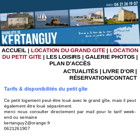
ACCUEIL
LOCATION DU GRAND GITE
LOCATION
|
|
DU PETIT GITE
LES LOISIRS
GALERIE PHOTOS
|
|
|
PLAN D'ACCÈS
ACTUALITÉS
|
LIVRE D'OR
|
RÉSERVATION/CONTACT
Tarifs & disponibilités du petit gîte
Ce petit logement peut-être loué avec le grand gîte, mais il peut
également être loué séparément.
merci nous consulter directement par mail pour le tarif week-
end ou semaine
kertanguy2@orange.fr
0621261907