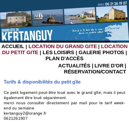
ACCUEIL
LOCATION DU GRAND GITE
LOCATION
|
|
DU PETIT GITE
LES LOISIRS
GALERIE PHOTOS
|
|
|
PLAN D'ACCÈS
ACTUALITÉS
|
LIVRE D'OR
|
RÉSERVATION/CONTACT
Tarifs & disponibilités du petit gîte
Ce petit logement peut-être loué avec le grand gîte, mais il peut
également être loué séparément.
merci nous consulter directement par mail pour le tarif week-
end ou semaine
kertanguy2@orange.fr
0621261907