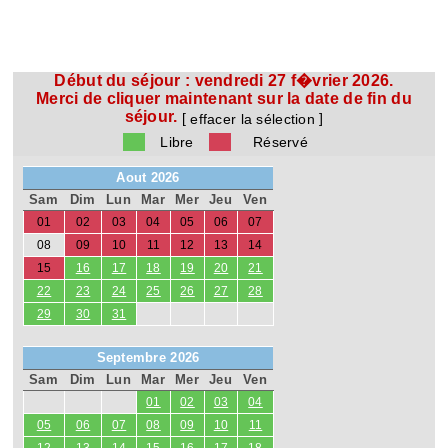
Début du séjour :
vendredi 27 f�vrier 2026.
Merci de cliquer maintenant sur la date de fin du
séjour.
[
]
effacer la sélection
Libre
Réservé
Aout 2026
Sam
Dim
Lun
Mar
Mer
Jeu
Ven
01
02
03
04
05
06
07
08
09
10
11
12
13
14
15
16
17
18
19
20
21
22
23
24
25
26
27
28
29
30
31
Septembre 2026
Sam
Dim
Lun
Mar
Mer
Jeu
Ven
01
02
03
04
05
06
07
08
09
10
11