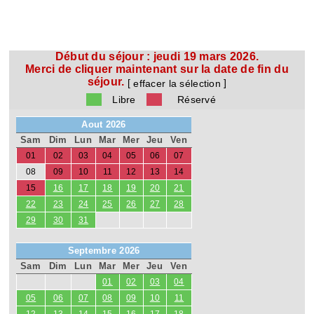
Début du séjour :
jeudi 19 mars 2026.
Merci de cliquer maintenant sur la date de fin du
séjour.
[
]
effacer la sélection
Libre
Réservé
Aout 2026
Sam
Dim
Lun
Mar
Mer
Jeu
Ven
01
02
03
04
05
06
07
08
09
10
11
12
13
14
15
16
17
18
19
20
21
22
23
24
25
26
27
28
29
30
31
Septembre 2026
Sam
Dim
Lun
Mar
Mer
Jeu
Ven
01
02
03
04
05
06
07
08
09
10
11