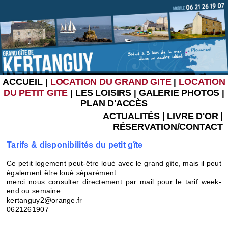
ACCUEIL
LOCATION DU GRAND GITE
LOCATION
|
|
DU PETIT GITE
LES LOISIRS
GALERIE PHOTOS
|
|
|
PLAN D'ACCÈS
ACTUALITÉS
|
LIVRE D'OR
|
RÉSERVATION/CONTACT
Tarifs & disponibilités du petit gîte
Ce petit logement peut-être loué avec le grand gîte, mais il peut
également être loué séparément.
merci nous consulter directement par mail pour le tarif week-
end ou semaine
kertanguy2@orange.fr
0621261907