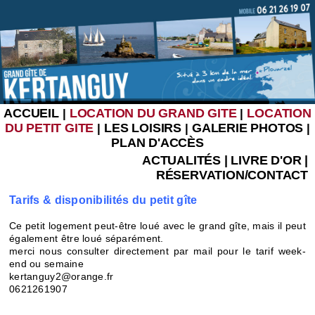
ACCUEIL
LOCATION DU GRAND GITE
LOCATION
|
|
DU PETIT GITE
LES LOISIRS
GALERIE PHOTOS
|
|
|
PLAN D'ACCÈS
ACTUALITÉS
|
LIVRE D'OR
|
RÉSERVATION/CONTACT
Tarifs & disponibilités du petit gîte
Ce petit logement peut-être loué avec le grand gîte, mais il peut
également être loué séparément.
merci nous consulter directement par mail pour le tarif week-
end ou semaine
kertanguy2@orange.fr
0621261907