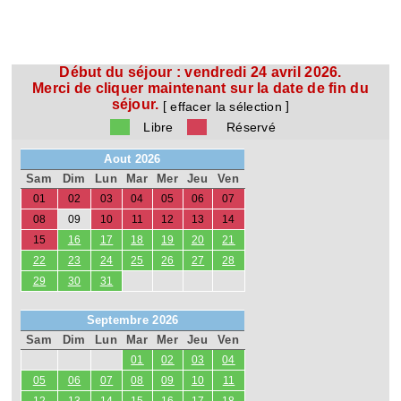
Début du séjour :
vendredi 24 avril 2026.
Merci de cliquer maintenant sur la date de fin du
séjour.
[
]
effacer la sélection
Libre
Réservé
Aout 2026
Sam
Dim
Lun
Mar
Mer
Jeu
Ven
01
02
03
04
05
06
07
08
09
10
11
12
13
14
15
16
17
18
19
20
21
22
23
24
25
26
27
28
29
30
31
Septembre 2026
Sam
Dim
Lun
Mar
Mer
Jeu
Ven
01
02
03
04
05
06
07
08
09
10
11