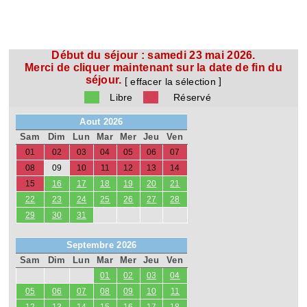
Début du séjour :
samedi 23 mai 2026.
Merci de cliquer maintenant sur la date de fin du
séjour.
[
]
effacer la sélection
Libre
Réservé
Aout 2026
Sam
Dim
Lun
Mar
Mer
Jeu
Ven
01
02
03
04
05
06
07
08
09
10
11
12
13
14
15
16
17
18
19
20
21
22
23
24
25
26
27
28
29
30
31
Septembre 2026
Sam
Dim
Lun
Mar
Mer
Jeu
Ven
01
02
03
04
05
06
07
08
09
10
11