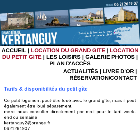
ACCUEIL
LOCATION DU GRAND GITE
LOCATION
|
|
DU PETIT GITE
LES LOISIRS
GALERIE PHOTOS
|
|
|
PLAN D'ACCÈS
ACTUALITÉS
|
LIVRE D'OR
|
RÉSERVATION/CONTACT
Tarifs & disponibilités du petit gîte
Ce petit logement peut-être loué avec le grand gîte, mais il peut
également être loué séparément.
merci nous consulter directement par mail pour le tarif week-
end ou semaine
kertanguy2@orange.fr
0621261907